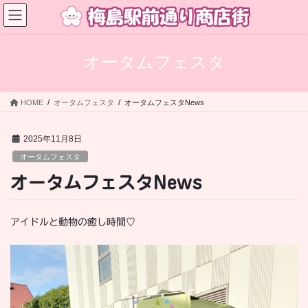
コ
ナ
ン
ビ
テ
ゲ
ン
ー
オータムフェスタ
ツ
シ
へ
ョ
ス
ン
HOME
オータムフェスタ
オータムフェスタNews
キ
に
ッ
移
プ
動
2025年11月8日
オータムフェスタ
オータムフェスタNews
アイドルと動物の癒し時間♡